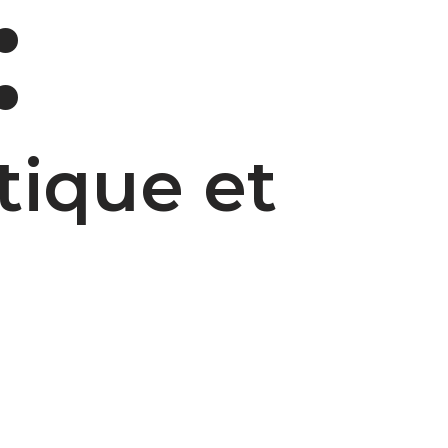
:
ique et