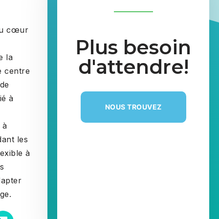
au cœur
Plus besoin
e la
d'attendre!
e centre
 de
ié à
NOUS TROUVEZ
 à
dant les
exible à
s
dapter
ge.