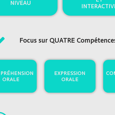
NIVEAU
INTERACTIV
Focus sur QUATRE Compétence
PRÉHENSION
EXPRESSION
CO
ORALE
ORALE