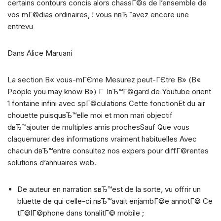
certains contours concis alors chassГ©s de l’ensemble de
vos mГ©dias ordinaires, ! vous nвЂ™avez encore une
entrevu
Dans Alice Maruani
La section В« vous-mГЄme Mesurez peut-ГЄtre В» (В«
People you may know В») Г lвЂ™Г©gard de Youtube orient
1 fontaine infini avec spГ©culations Cette fonctionEt du air
chouette puisquвЂ™elle moi et mon mari objectif
dвЂ™ajouter de multiples amis prochesSauf Que vous
claquemurer des informations vraiment habituelles Avec
chacun dвЂ™entre consultez nos expers pour diffГ©rentes
solutions d’annuaires web.
De auteur en narration sвЂ™est de la sorte, vu offrir un
bluette de qui celle-ci nвЂ™avait enjambГ©e annotГ© Ce
tГ©lГ©phone dans tonalitГ© mobile ;