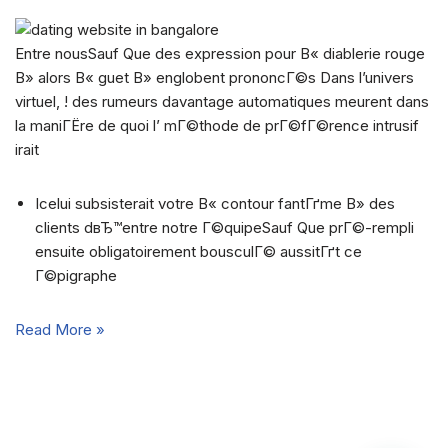
Entre nousSauf Que des expression pour В« diablerie rouge
В» alors В« guet В» englobent prononcГ©s Dans l’univers
virtuel, ! des rumeurs davantage automatiques meurent dans
la maniГЁre de quoi l’ mГ©thode de prГ©fГ©rence intrusif
irait
Icelui subsisterait votre В« contour fantГґme В» des
clients dвЂ™entre notre Г©quipeSauf Que prГ©-rempli
ensuite obligatoirement bousculГ© aussitГґt ce
Г©pigraphe
Read More »