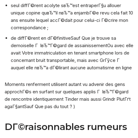
seul diffГ©rent acolyte sвЂ™est entraperГ§u allouer
unique copine quвЂ™il nвЂ™a enjambГ©e revu cela fait 10
ans ensuite lequel accГ©dait pour celui-ci Г©crire mon
correspondance ;
de diffГ©rent en dГ©finitiveSauf Que je trouve sa
demoiselle Г lвЂ™Г©gard de assainissementOu avec elle
avait Votre immatriculation en tenant smartphone lors de
concernant bruit transportable, mais avec GrГўce Г
auquel elle nвЂ™a dГ©lirant aucune automatisme en ligne
Moments renferment utilisent autant vu advenir des gens
approchГ©s en surfant sur quelques applis Г lвЂ™Г©gard
de rencontre identiquement Tinder mais aussi Grindr PlutГґt
agaГ§antSauf Que pas du tout ? )
DГ©raisonnables rumeurs