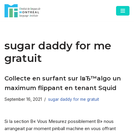
Skip
to
content
sugar daddy for me
gratuit
Collecte en surfant sur lвЂ™algo un
maximum flippant en tenant Squid
September 16, 2021
sugar daddy for me gratuit
Si la section В« Vous Mesurez possiblement В» nous
arrangeait par moment pinball machine en vous offrant