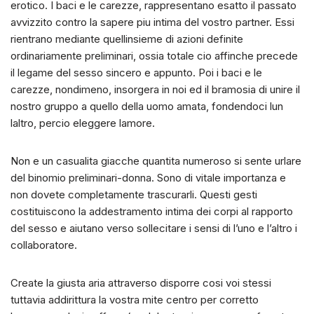
erotico. I baci e le carezze, rappresentano esatto il passato
avvizzito contro la sapere piu intima del vostro partner. Essi
rientrano mediante quellinsieme di azioni definite
ordinariamente preliminari, ossia totale cio affinche precede
il legame del sesso sincero e appunto. Poi i baci e le
carezze, nondimeno, insorgera in noi ed il bramosia di unire il
nostro gruppo a quello della uomo amata, fondendoci lun
laltro, percio eleggere lamore.
Non e un casualita giacche quantita numeroso si sente urlare
del binomio preliminari-donna. Sono di vitale importanza e
non dovete completamente trascurarli. Questi gesti
costituiscono la addestramento intima dei corpi al rapporto
del sesso e aiutano verso sollecitare i sensi di l’uno e l’altro i
collaboratore.
Create la giusta aria attraverso disporre cosi voi stessi
tuttavia addirittura la vostra mite centro per corretto