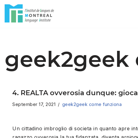
Skip
to
content
geek2geek 
4. REALTA ovverosia dunque: gioca a 
September 17, 2021
geek2geek come funziona
Un cittadino imbroglio di societa in quanto apre inte
ragazzo ovverosia la tua fidanzata, diventa arpione