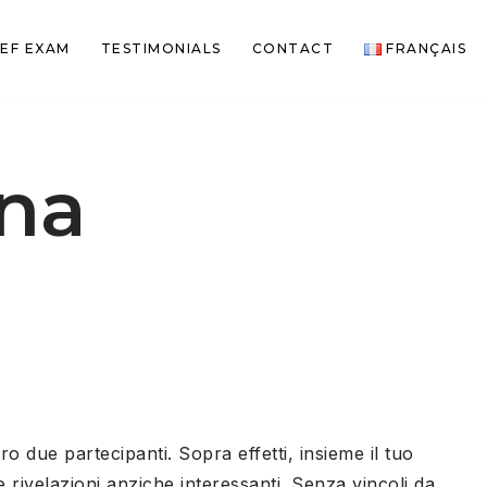
EF EXAM
TESTIMONIALS
CONTACT
FRANÇAIS
na
tro due partecipanti. Sopra effetti, insieme il tuo
 rivelazioni anziche interessanti. Senza vincoli da