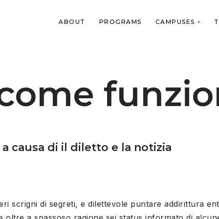
ABOUT
PROGRAMS
CAMPUSES
T
come funzio
causa di il diletto e la notizia
ri scrigni di segreti, e dilettevole puntare addirittura en
 oltre a spassoso ragione sei status informato di alcune