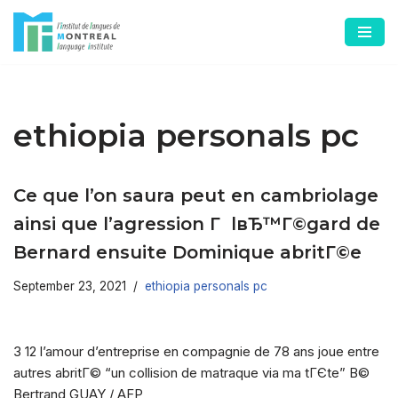
Skip
to
content
ethiopia personals pc
Ce que l’on saura peut en cambriolage
ainsi que l’agression Г lвЂ™Г©gard de
Bernard ensuite Dominique abritГ©e
September 23, 2021
ethiopia personals pc
3 12 l’amour d’entreprise en compagnie de 78 ans joue entre
autres abritГ© “un collision de matraque via ma tГЄte” В©
Bertrand GUAY / AFP