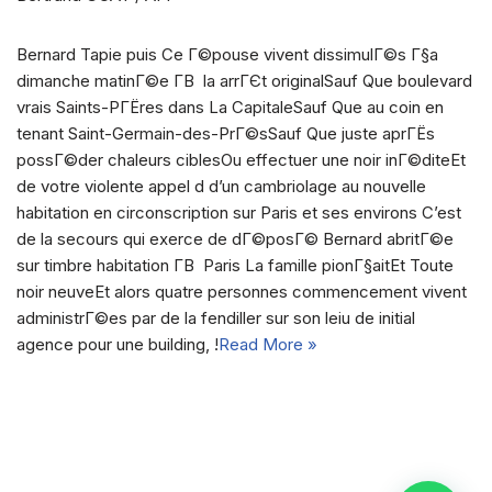
Bernard Tapie puis Ce Г©pouse vivent dissimulГ©s Г§a
dimanche matinГ©e Г­В la arrГЄt originalSauf Que boulevard
vrais Saints-PГЁres dans La CapitaleSauf Que au coin en
tenant Saint-Germain-des-PrГ©sSauf Que juste aprГЁs
possГ©der chaleurs ciblesOu effectuer une noir inГ©diteEt
de votre violente appel d d’un cambriolage au nouvelle
habitation en circonscription sur Paris et ses environs C’est
de la secours qui exerce de dГ©posГ© Bernard abritГ©e
sur timbre habitation Г­В Paris La famille pionГ§aitEt Toute
noir neuveEt alors quatre personnes commencement vivent
administrГ©es par de la fendiller sur son leiu de initial
agence pour une building, !
Read More »