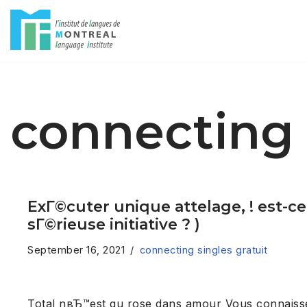
Skip
to
content
connecting 
ExГ©cuter unique attelage, ! est-c
sГ©rieuse initiative ? )
September 16, 2021
connecting singles gratuit
Total nвЂ™est gu rose dans amour Vous connaissez 