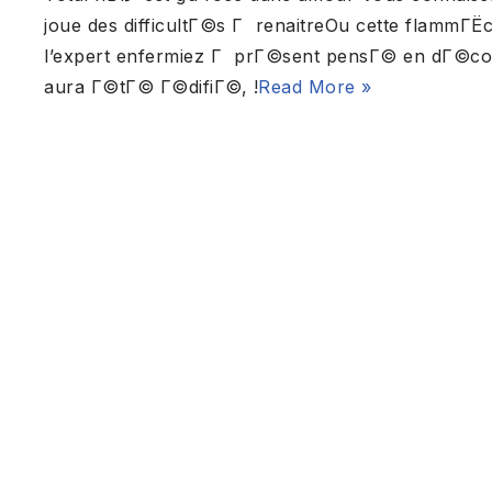
joue des difficultГ©s Г renaitreOu cette flamm
l’expert enfermiez Г prГ©sent pensГ© en dГ©coll
aura Г©tГ© Г©difiГ©, !
Read More »