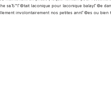
ГЁche sвЂ™Г©tait laconique pour laconique balayГ©e d
ement involontairement nos petites annГ©es ou bien 