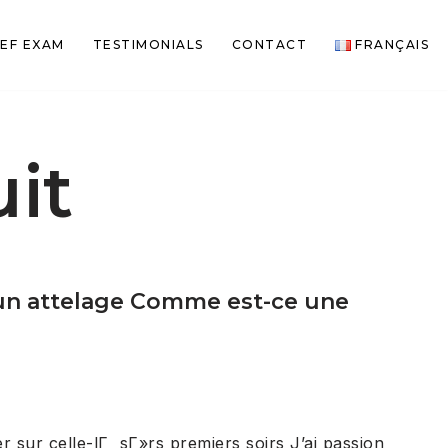
EF EXAM
TESTIMONIALS
CONTACT
FRANÇAIS
it
r un attelage Comme est-ce une
 sur celle-lГ sГ»rs premiers soirs J’ai passion