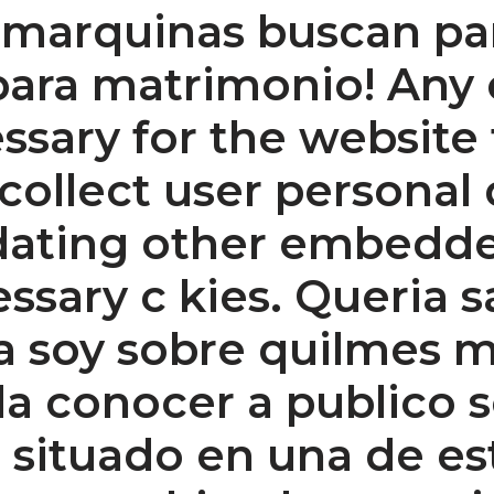
jamarquinas buscan pa
para matrimonio! Any 
ssary for the website 
 collect user personal 
l dating other embedd
sary c kies. Queria s
a soy sobre quilmes mi
a conocer a publico s
 situado en una de es