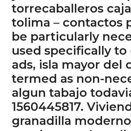
torrecaballeros ca
tolima – contactos 
be particularly nece
used specifically to
ads, isla mayor de
termed as non-neces
algun tabajo todavi
1560445817. Viviend
granadilla moderno