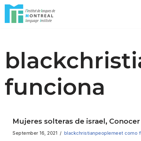
Skip
to
content
blackchris
funciona
Mujeres solteras de israel, Cono
September 16, 2021
blackchristianpeoplemeet como f