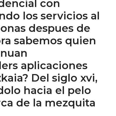
idencial con
do los servicios al
sonas despues de
ora sabemos quien
tinuan
lers aplicaciones
aia? Del siglo xvi,
dolo hacia el pelo
rca de la mezquita