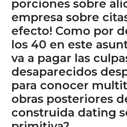
porciones sobre ali
empresa sobre citas
efecto! Como por d
los 40 en este asu
va a pagar las culp
desaparecidos despu
para conocer multit
obras posteriores de
construida dating s
primitiva?