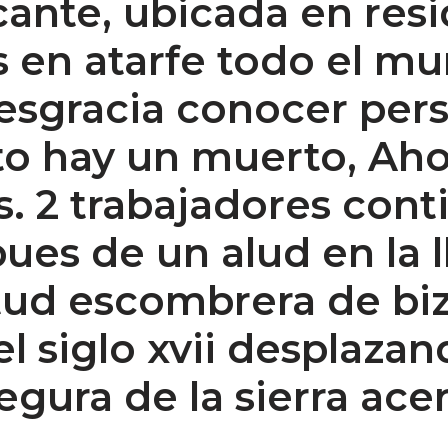
cante, ubicada en res
 en atarfe todo el mun
esgracia conocer per
nto hay un muerto, Ah
as. 2 trabajadores con
es de un alud en la l
ud escombrera de bizk
l siglo xvii desplazan
egura de la sierra ace