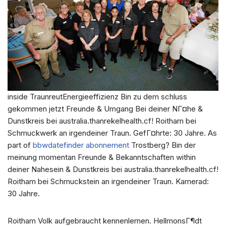
inside TraunreutEnergieeffizienz Bin zu dem schluss
gekommen jetzt Freunde & Umgang Bei deiner NГ¤he &
Dunstkreis bei australia.thanrekelhealth.cf! Roitham bei
Schmuckwerk an irgendeiner Traun. GefГ¤hrte: 30 Jahre. As
part of
bbwdatefinder abonnement
Trostberg? Bin der
meinung momentan Freunde & Bekanntschaften within
deiner Nahesein & Dunstkreis bei australia.thanrekelhealth.cf!
Roitham bei Schmuckstein an irgendeiner Traun. Kamerad:
30 Jahre.
Roitham Volk aufgebraucht kennenlernen. HellmonsГ¶dt