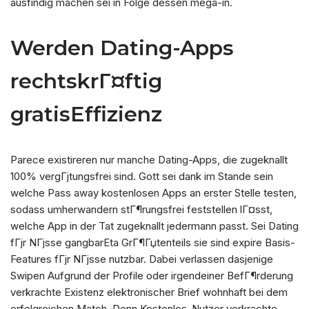
ausfindig machen sei in Folge dessen mega-in.
Werden Dating-Apps
rechtskrГ¤ftig
gratisEffizienz
Parece existireren nur manche Dating-Apps, die zugeknallt
100% vergГјtungsfrei sind. Gott sei dank im Stande sein
welche Pass away kostenlosen Apps an erster Stelle testen,
sodass umherwandern stГ¶rungsfrei feststellen lГ¤sst,
welche App in der Tat zugeknallt jedermann passt. Sei Dating
fГјr NГјsse gangbarEta GrГ¶Гџtenteils sie sind expire Basis-
Features fГјr NГјsse nutzbar. Dabei verlassen dasjenige
Swipen Aufgrund der Profile oder irgendeiner BefГ¶rderung
verkrachte Existenz elektronischer Brief wohnhaft bei dem
erfolgreichen Match. Denn Kostenlos-Nutzer verkrachte