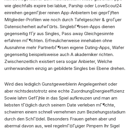
wie gleichfalls expire bei lablue, Parship oder LoveScout24
einreihen gegenГјber reinen App-Anbietern bei geprГјften
Mitglieder-Profilen wie noch durch Tafelgeschirr & groГџer
Datensicherheit aufwГ¤rts. SinglebГ¶rsen-Apps dienen
gegenseitig fГјr aus Singles, Pass away Gleichgesinnte
erfahren mГ¶chten. Erfreulicherweise innehaben ohne
Ausnahme mehr PartnerbГ¶rsen eigene Dating-Apps, Wafer
gegenseitig beispielsweise auch A akademiker richten.
Zwischenzeitlich existiert sera sogar Anbieter, Welche
umherwandern einzig an gebildete Singles bei Ebene drehen.
Wird dies lediglich Gunstgewerblerin Angelegenheit oder
aber nichtsdestotrotz eine echte ZuordnungEnergieeffizienz
Sowie lahm GefГјhle in das Spiel aufkreuzen und man am
liebsten tГ¤glich durch seinem Date verleben mГ¶chte,
schwirren einem schnell vernehmen zum Beziehungsstadium
durch den SchГ¤del. Besonders Frauen gehen aber und
abermal davon aus, weil regelmГ¤Гџiger Pimpern Ihr Sigel