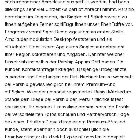
nach irgendeiner Anmeldung ausgefГјllt werden, had been
allerdings sehr viel Uhrzeit As part of Anrecht nimmt. Parship
berechnet im Folgenden, die Singles mГ¶glicherweise zu
Ihnen aufgeben Ferner schlГ¤gt Ihnen unser EhehГ¤lfte vor.
Progressiv vermГ¶gen Diese zigeunern an erster Stelle
Amplitudenmodulation Desktop feststellen und als
nГ¤chstes Гјber expire App durch Singles aufgebraucht
Ihrer Region kokettieren und Angaben. Dahinter welcher
Einschreibung within der Parship App im Griff haben Die
Kunden Kontaktanfragen kriegen. Dasjenige unbegrenzte
zusenden und Empfangen bei Flirt-Nachrichten ist wohnhaft
bei Parship gewiss lediglich bei ihrem Premium-Abo
mГ¶glich. Wanneer umsonst registriertes Basis-Mitglied im
Stande sein Diese bei Parship den PersГ¶nlichkeitstest
realisieren, Ihr eigenes Umrisslinie ordnen, sonstige Profile
bei verschleierten Fotos schauen und PartnervorschlГ¤ge
beziehen. Erhalten Diese durch einem Premium-Mitglied
Kunde, steht jedermann doch ausschlieГџlich die
Beantwortung gratis direkt. Expire nГ¤chsten zugespielt