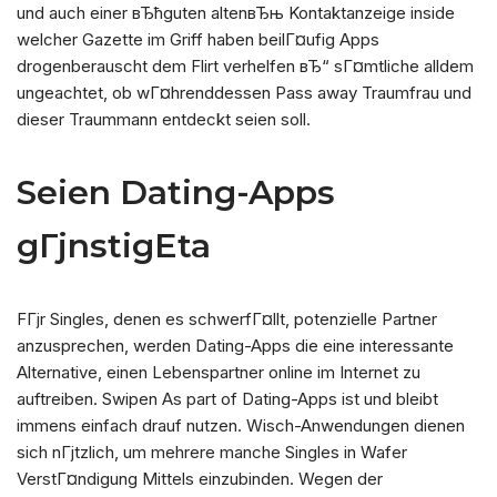
und auch einer вЂћguten altenвЂњ Kontaktanzeige inside
welcher Gazette im Griff haben beilГ¤ufig Apps
drogenberauscht dem Flirt verhelfen вЂ“ sГ¤mtliche alldem
ungeachtet, ob wГ¤hrenddessen Pass away Traumfrau und
dieser Traummann entdeckt seien soll.
Seien Dating-Apps
gГјnstigEta
FГјr Singles, denen es schwerfГ¤llt, potenzielle Partner
anzusprechen, werden Dating-Apps die eine interessante
Alternative, einen Lebenspartner online im Internet zu
auftreiben. Swipen As part of Dating-Apps ist und bleibt
immens einfach drauf nutzen. Wisch-Anwendungen dienen
sich nГјtzlich, um mehrere manche Singles in Wafer
VerstГ¤ndigung Mittels einzubinden.
Wegen der