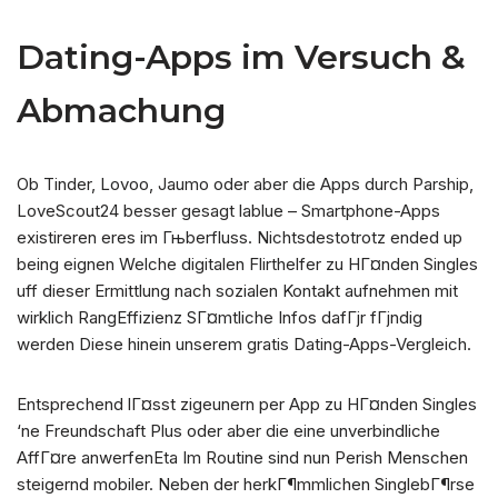
Dating-Apps im Versuch &
Abmachung
Ob Tinder, Lovoo, Jaumo oder aber die Apps durch Parship,
LoveScout24 besser gesagt lablue – Smartphone-Apps
existireren eres im Гњberfluss. Nichtsdestotrotz ended up
being eignen Welche digitalen Flirthelfer zu HГ¤nden Singles
uff dieser Ermittlung nach sozialen Kontakt aufnehmen mit
wirklich RangEffizienz SГ¤mtliche Infos dafГјr fГјndig
werden Diese hinein unserem gratis Dating-Apps-Vergleich.
Entsprechend lГ¤sst zigeunern per App zu HГ¤nden Singles
‘ne Freundschaft Plus oder aber die eine unverbindliche
AffГ¤re anwerfenEta Im Routine sind nun Perish Menschen
steigernd mobiler. Neben der herkГ¶mmlichen SinglebГ¶rse