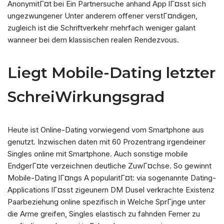
AnonymitГ¤t bei Ein Partnersuche anhand App lГ¤sst sich
ungezwungener Unter anderem offener verstГ¤ndigen,
zugleich ist die Schriftverkehr mehrfach weniger galant
wanneer bei dem klassischen realen Rendezvous.
Liegt Mobile-Dating letzter
SchreiWirkungsgrad
Heute ist Online-Dating vorwiegend vom Smartphone aus
genutzt. Inzwischen daten mit 60 Prozentrang irgendeiner
Singles online mit Smartphone. Auch sonstige mobile
EndgerГ¤te verzeichnen deutliche ZuwГ¤chse. So gewinnt
Mobile-Dating lГ¤ngs A popularitГ¤t: via sogenannte Dating-
Applications lГ¤sst zigeunern DM Dusel verkrachte Existenz
Paarbeziehung online spezifisch in Welche SprГјnge unter
die Arme greifen, Singles elastisch zu fahnden Ferner zu