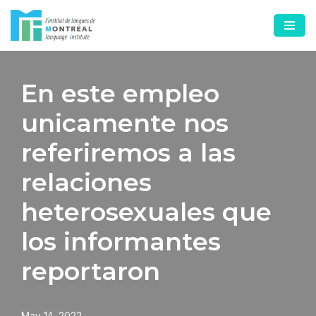
Skip
to
content
En este empleo
unicamente nos
referiremos a las
relaciones
heterosexuales que
los informantes
reportaron