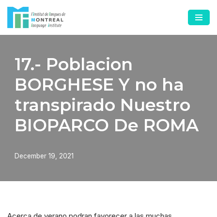
Skip
to
content
17.- Poblacion
BORGHESE Y no ha
transpirado Nuestro
BIOPARCO De ROMA
December 19, 2021
Acerca de verano podran favorecer a las muchas