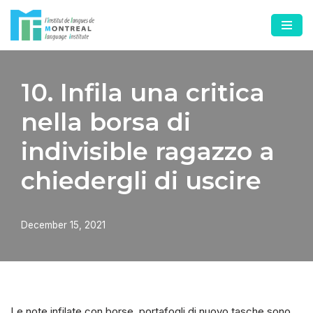
Skip
to
content
10. Infila una critica
nella borsa di
indivisible ragazzo a
chiedergli di uscire
December 15, 2021
Le note infilate con borse, portafogli di nuovo tasche sono