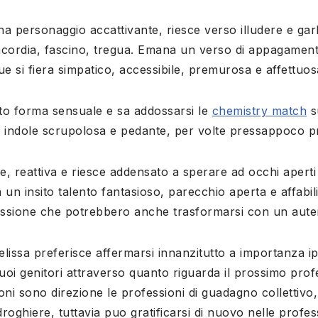
a personaggio accattivante, riesce verso illudere e gar
ncordia, fascino, tregua. Emana un verso di appagament
e si fiera simpatico, accessibile, premurosa e affettuos
to forma sensuale e sa addossarsi le
chemistry match
s
a indole scrupolosa e pedante, per volte pressappoco p
ile, reattiva e riesce addensato a sperare ad occhi aperti
 un insito talento fantasioso, parecchio aperta e affabili
assione che potrebbero anche trasformarsi con un auten
lissa preferisce affermarsi innanzitutto a importanza i
suoi genitori attraverso quanto riguarda il prossimo pro
ioni sono direzione le professioni di guadagno collettivo
 droghiere, tuttavia puo gratificarsi di nuovo nelle profes