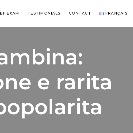
EF EXAM
TESTIMONIALS
CONTACT
FRANÇAIS
ambina:
one e rarita
opolarita