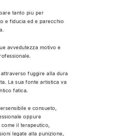
bare tanto piu per
o e fiducia ed e parecchio
a.
ue avvedutezza motivo e
rofessionale.
 attraverso fuggire alla dura
ta. La sua fonte artistica va
tico fatica.
persensibile e consueto,
fessionale oppure
, come il terapeutico,
sioni legate alla punizione,