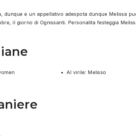
a, dunque e un appellativo adespota dunque Melissa puo
re, il giorno di Ognissanti. Personalita festeggia Melissa
liane
Al virile: Melisso
raniere