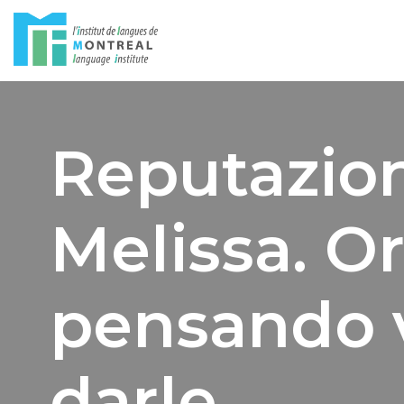
Skip
to
content
Reputazio
Melissa. Or
pensando 
darle