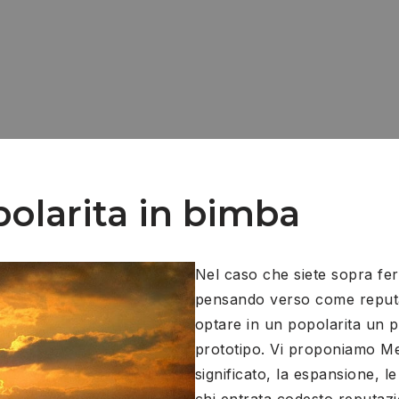
polarita in bimba
Nel caso che siete sopra fe
pensando verso come reputa
optare in un popolarita un p
prototipo. Vi proponiamo Meli
significato, la espansione, le
chi entrata codesto reputazi