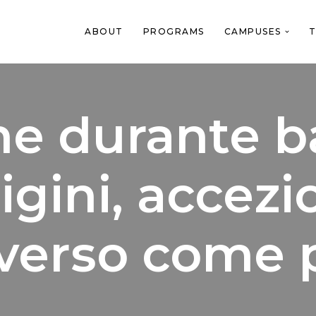
ABOUT
PROGRAMS
CAMPUSES
T
ne durante b
igini, accezi
verso come p