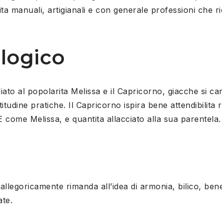
abilita manuali, artigianali e con generale professioni che 
ologico
liato al popolarita Melissa e il Capricorno, giacche si ca
titudine pratiche. Il Capricorno ispira bene attendibilita
 come Melissa, e quantita allacciato alla sua parentela.
e, allegoricamente rimanda all’idea di armonia, bilico, be
ate.