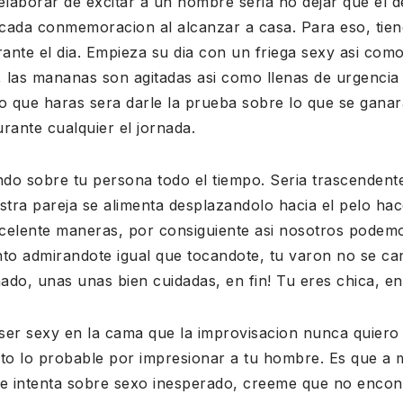
elaborar de excitar a un hombre seria no dejar que el de
r cada conmemoracion al alcanzar a casa. Para eso, tie
ante el dia. Empieza su dia con un friega sexy asi com
 las mananas son agitadas asi como llenas de urgencia 
o que haras sera darle la prueba sobre lo que se ganar
rante cualquier el jornada.
dando sobre tu persona todo el tiempo. Seria trascenden
tra pareja se alimenta desplazandolo hacia el pelo hac
celente maneras, por consiguiente asi nosotros podemo
to admirandote igual que tocandote, tu varon no se can
nado, unas unas bien cuidadas, en fin! Tu eres chica, en
ser sexy en la cama que la improvisacion nunca quiero
eto lo probable por impresionar a tu hombre. Es que a
e intenta sobre sexo inesperado, creeme que no encon