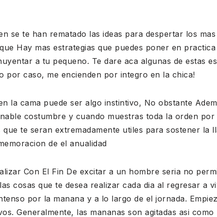
en se te han rematado las ideas para despertar los mas 
 que Hay mas estrategias que puedes poner en practic
huyentar a tu pequeno. Te dare aca algunas de estas es
o por caso, me encienden por integro en la chica!
 en la cama puede ser algo instintivo, No obstante Ade
able costumbre y cuando muestras toda la orden por a
s que te seran extremadamente utiles para sostener la 
memoracion de el anualidad
ealizar Con El Fin De excitar a un hombre seria no permi
las cosas que te desea realizar cada dia al regresar a v
ntenso por la manana y a lo largo de el jornada. Empie
os. Generalmente, las mananas son agitadas asi como l