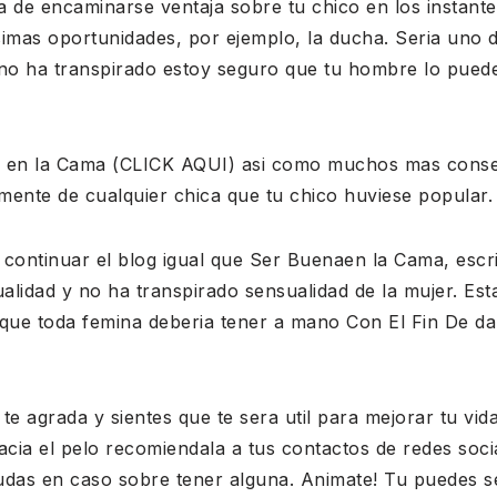
 de encaminarse ventaja sobre tu chico en los instante
simas oportunidades, por ejemplo, la ducha. Seria uno 
 no ha transpirado estoy seguro que tu hombre lo pue
r en la Cama (CLICK AQUI) asi como muchos mas consej
mente de cualquier chica que tu chico huviese popular.
continuar el blog igual que Ser Buenaen la Cama, escrit
lidad y no ha transpirado sensualidad de la mujer. Esta
 que toda femina deberia tener a mano Con El Fin De 
te agrada y sientes que te sera util para mejorar tu vid
ia el pelo recomiendala a tus contactos de redes socia
udas en caso sobre tener alguna. Animate! Tu puedes s