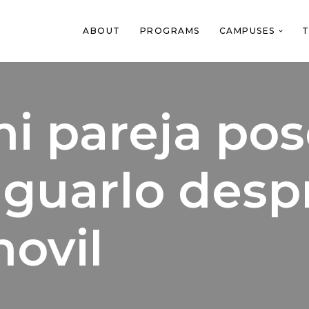
ABOUT
PROGRAMS
CAMPUSES
T
i pareja pos
guarlo desp
movil