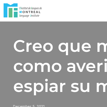
Skip
to
content
Creo que m
como averi
espiar su 
December 5, 2021