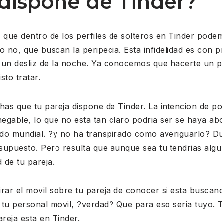
 dispone de Tinder?
que dentro de los perfiles de solteros en Tinder pod
o no, que buscan la peripecia. Esta infidelidad es con
s un desliz de la noche. Ya conocemos que hacerte un p
sto tratar.
has que tu pareja dispone de Tinder. La intencion de po
negable, lo que no esta tan claro podri­a ser se haya ab
do mundial. ?y no ha transpirado como averiguarlo? Dur
r supuesto. Pero resulta que aunque sea tu tendri­as al
d de tu pareja.
irar el movil sobre tu pareja de conocer si esta busca
 tu personal movil, ?verdad? Que para eso seri­a tuyo.
areja esta en Tinder.