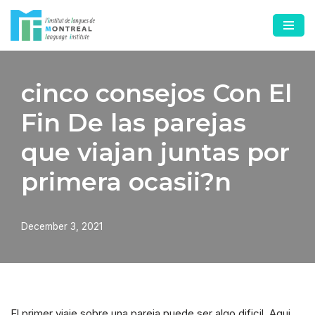
Skip
to
content
cinco consejos Con El
Fin De las parejas
que viajan juntas por
primera ocasii?n
December 3, 2021
El primer viaje sobre una pareja puede ser algo dificil. Aqui