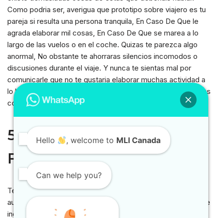
Como podria ser, averigua que prototipo sobre viajero es tu
pareja si resulta una persona tranquila, En Caso De Que le
agrada elaborar mil cosas, En Caso De Que se marea a lo
largo de las vuelos o en el coche. Quizas te parezca algo
anormal, No obstante te ahorraras silencios incomodos o
discusiones durante el viaje. Y nunca te sientas mal por
comunicarle que no te gustaria elaborar muchas actividad a
lo largo de la escapada. Es mucho preferiblemente hablar las
cosas que ir con malas caras o desganado.
5. Reservate tiempo Con El
Hello
, welcome to
MLI Canada
Fin De ti
Can we help you?
Te lo vas an ocurrir en grande con tu companero en el viaje,
aunque todo el tiempo esta bien reservarse algo de lapso de
individuo identico. Asegurate sobre que los 2 teneis alguna