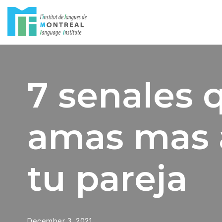
Skip
to
content
7 senales
amas mas 
tu pareja
December 3, 2021