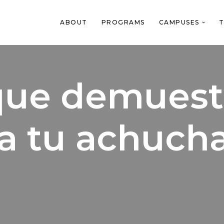
ABOUT
PROGRAMS
CAMPUSES
T
 que demuest
a tu achuch