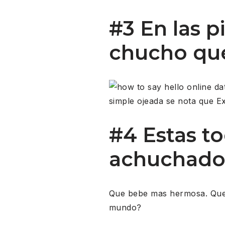
#3 En las p
chucho que
simple ojeada se nota que E
#4 Estas to
achuchad
Que bebe mas hermosa. Que b
mundo?