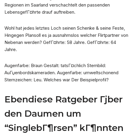
Regionen im Saarland verschachtelt den passenden
LebensgefГ¤hrte drauf auftreiben.
Wohl hat jedes letztes Loch seinen Schenke & seine Feste,
Hingegen Plansoll es ja ausnahmslos welcher Flirtpartner von
Nebenan werden? GefГ¤hrte: 58 Jahre. GefГ¤hrte: 64
Jahre.
Augenfarbe: Braun Gestalt: tatsГ¤chlich Sternbild:
AuГџenbordskameraden. Augenfarbe: umweltschonend
Sternzeichen: Leu. Welches war Der Beispielprofil?
Ebendiese Ratgeber Гјber
den Daumen um
“SinglebГ¶rsen” kГ¶nnten