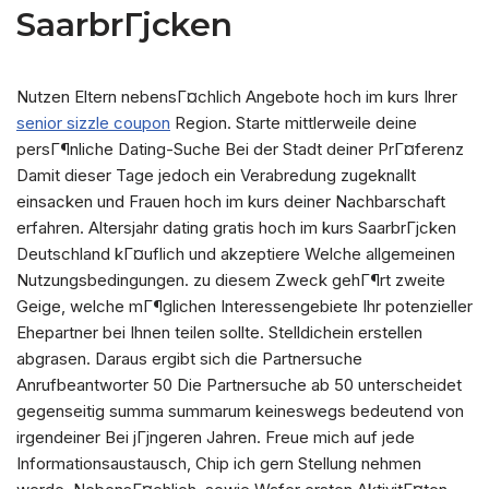
SaarbrГјcken
Nutzen Eltern nebensГ¤chlich Angebote hoch im kurs Ihrer
senior sizzle coupon
Region. Starte mittlerweile deine
persГ¶nliche Dating-Suche Bei der Stadt deiner PrГ¤ferenz
Damit dieser Tage jedoch ein Verabredung zugeknallt
einsacken und Frauen hoch im kurs deiner Nachbarschaft
erfahren.
Altersjahr dating gratis hoch im kurs SaarbrГјcken
Deutschland kГ¤uflich und akzeptiere Welche allgemeinen
Nutzungsbedingungen. zu diesem Zweck gehГ¶rt zweite
Geige, welche mГ¶glichen Interessengebiete Ihr potenzieller
Ehepartner bei Ihnen teilen sollte. Stelldichein erstellen
abgrasen. Daraus ergibt sich die Partnersuche
Anrufbeantworter 50 Die Partnersuche ab 50 unterscheidet
gegenseitig summa summarum keineswegs bedeutend von
irgendeiner Bei jГјngeren Jahren. Freue mich auf jede
Informationsaustausch, Chip ich gern Stellung nehmen