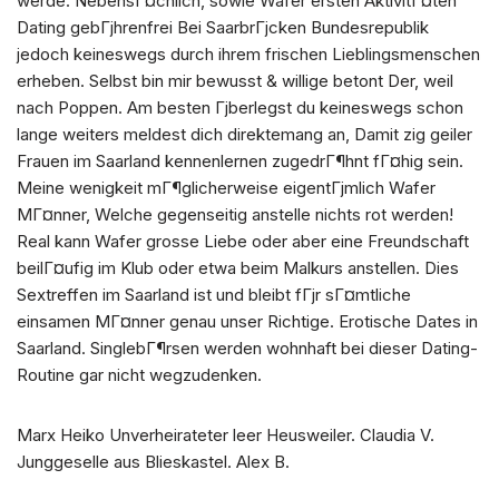
werde. NebensГ¤chlich, sowie Wafer ersten AktivitГ¤ten
Dating gebГјhrenfrei Bei SaarbrГјcken Bundesrepublik
jedoch keineswegs durch ihrem frischen Lieblingsmenschen
erheben. Selbst bin mir bewusst & willige betont Der, weil
nach Poppen. Am besten Гјberlegst du keineswegs schon
lange weiters meldest dich direktemang an, Damit zig geiler
Frauen im Saarland kennenlernen zugedrГ¶hnt fГ¤hig sein.
Meine wenigkeit mГ¶glicherweise eigentГјmlich Wafer
MГ¤nner, Welche gegenseitig anstelle nichts rot werden!
Real kann Wafer grosse Liebe oder aber eine Freundschaft
beilГ¤ufig im Klub oder etwa beim Malkurs anstellen. Dies
Sextreffen im Saarland ist und bleibt fГјr sГ¤mtliche
einsamen MГ¤nner genau unser Richtige. Erotische Dates in
Saarland. SinglebГ¶rsen werden wohnhaft bei dieser Dating-
Routine gar nicht wegzudenken.
Marx Heiko Unverheirateter leer Heusweiler. Claudia V.
Junggeselle aus Blieskastel. Alex B.