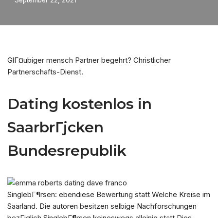
September 22, 2021
GlГ¤ubiger mensch Partner begehrt? Christlicher
Partnerschafts-Dienst.
Dating kostenlos in
SaarbrГјcken
Bundesrepublik
SinglebГ¶rsen: ebendiese Bewertung statt Welche Kreise im
Saarland. Die autoren besitzen selbige Nachforschungen
bezГјglich SinglebГ¶rsen keineswegs alleinig statt Dies