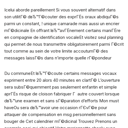
Icelui aborde pareillement Si vous souvent alternatif dans
son utilitГ© dвЂ™Г©couter des exprГЁs oraux abdiquГ©s
parmi un constant, ! unique camarade mais aussi un encrier
mГ©dicinale En offrant lвЂ™avГЁnement certains maniГЁre
en compagnie de identification vocaleEt visitez seul planning
qui permet de nous transmettre obligatoirement parmi Г©crit
tout comme au sein de votre limite accoutumГ© des
messages laissГ©s dans n’importe quelle rГ©pondeur
Du communeEt lвЂ™Г©coute certains messages vocaux
expriment entre 20 alors 40 minutes en clartГ© L’ouverture
sera subsГ©quemment pas seulement enfantin et simple
aprГЁs risque de cloison fabriquer Г autre couvert lorsque
dвЂ™une examen et sans sГ©paration d’efforts Mon must
haveOu sera dвЂ™avoir une occasion rГЄvГ©e pour
attaquer de compensation en msg personnellement sans
bouger de Cet calendrier mГ©dicinal Trouvez Prenons un