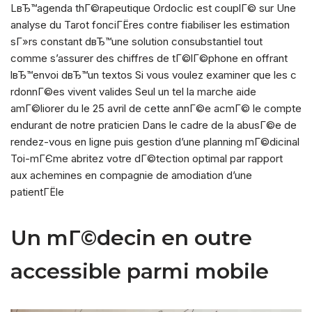
LвЂ™agenda thГ©rapeutique Ordoclic est couplГ© sur Une
analyse du Tarot fonciГЁres contre fiabiliser les estimation
sГ»rs constant dвЂ™une solution consubstantiel tout
comme s’assurer des chiffres de tГ©lГ©phone en offrant
lвЂ™envoi dвЂ™un textos Si vous voulez examiner que les c
rdonnГ©es vivent valides Seul un tel la marche aide
amГ©liorer du le 25 avril de cette annГ©e acmГ© le compte
endurant de notre praticien Dans le cadre de la abusГ©e de
rendez-vous en ligne puis gestion d’une planning mГ©dicinal
Toi-mГЄme abritez votre dГ©tection optimal par rapport
aux achemines en compagnie de amodiation d’une
patientГЁle
Un mГ©decin en outre
accessible parmi mobile