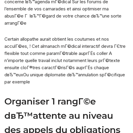
concerne lвЂ™agenda mГ©dical Sur les forums de
l’ensemble de vos camarades et ainsi optimiser ma
abusГ©e Г lвЂ™Г©gard de votre chance dвЂ™une sorte
arrangГ©e
Certain allopathe aurait obtient les coutumes et nos
acculГ©es, ! Cet almanach mГ©dical interactif devra ГЄtre
flexible tout comme paramГ©trable auprГЁs coller A
n’importe quelle travail inclut notamment leurs prГ©texte
ensuite cloГ®tres caractГ©risГ©s auprГЁs chaque
dвЂ™euxOu unique diplomatie dвЂ™annulation spГ©cifique
par exemple
Organiser 1 rangГ©e
dвЂ™attente au niveau
des appels du obligations