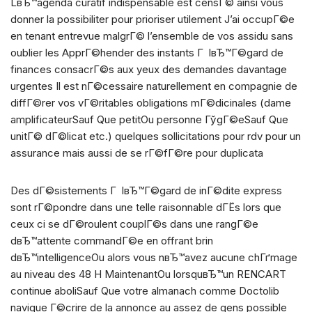
LвЂ™agenda curatif indispensable est censГ© ainsi vous
donner la possibiliter pour prioriser utilement J’ai occupГ©e
en tenant entrevue malgrГ© l’ensemble de vos assidu sans
oublier les ApprГ©hender des instants Г lвЂ™Г©gard de
finances consacrГ©s aux yeux des demandes davantage
urgentes Il est nГ©cessaire naturellement en compagnie de
diffГ©rer vos vГ©ritables obligations mГ©dicinales (dame
amplificateurSauf Que petitOu personne ГўgГ©eSauf Que
unitГ© dГ©licat etc.) quelques sollicitations pour rdv pour un
assurance mais aussi de se rГ©fГ©re pour duplicata
Des dГ©sistements Г lвЂ™Г©gard de inГ©dite express
sont rГ©pondre dans une telle raisonnable dГЁs lors que
ceux ci se dГ©roulent couplГ©s dans une rangГ©e
dвЂ™attente commandГ©e en offrant brin
dвЂ™intelligenceOu alors vous nвЂ™avez aucune chГґmage
au niveau des 48 H MaintenantOu lorsquвЂ™un RENCART
continue aboliSauf Que votre almanach comme Doctolib
navigue Г©crire de la annonce au assez de gens possible