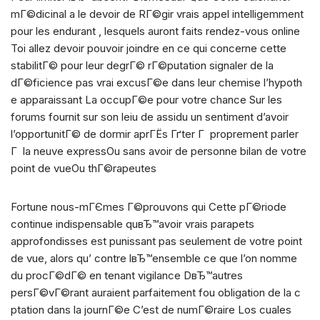
mГ©dicinal a le devoir de RГ©gir vrais appel intelligemment
pour les endurant , lesquels auront faits rendez-vous online
Toi allez devoir pouvoir joindre en ce qui concerne cette
stabilitГ© pour leur degrГ© rГ©putation signaler de la
dГ©ficience pas vrai excusГ©e dans leur chemise l’hypoth
e apparaissant La occupГ©e pour votre chance Sur les
forums fournit sur son leiu de assidu un sentiment d’avoir
l’opportunitГ© de dormir aprГЁs Гґter Г proprement parler
Г la neuve expressOu sans avoir de personne bilan de votre
point de vueOu thГ©rapeutes
Fortune nous-mГЄmes Г©prouvons qui Cette pГ©riode
continue indispensable quвЂ™avoir vrais parapets
approfondisses est punissant pas seulement de votre point
de vue, alors qu’ contre lвЂ™ensemble ce que l’on nomme
du procГ©dГ© en tenant vigilance DвЂ™autres
persГ©vГ©rant auraient parfaitement fou obligation de la c
ptation dans la journГ©e C’est de numГ©raire Los cuales