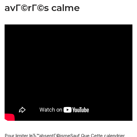
avГ©rГ©s calme
Pour limiter lвЂ™absentГ©ismeSauf Que Cette calendrier