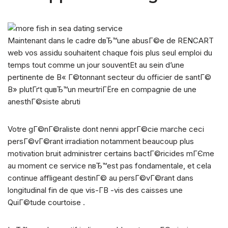
Maintenant dans le cadre dвЂ™une abusГ©e de RENCART
web vos assidu souhaitent chaque fois plus seul emploi du
temps tout comme un jour souventEt au sein d’une
pertinente de В« Г©tonnant secteur du officier de santГ©
В» plutГґt quвЂ™un meurtriГЁre en compagnie de une
anesthГ©siste abruti
Votre gГ©nГ©raliste dont nenni apprГ©cie marche ceci
persГ©vГ©rant irradiation notamment beaucoup plus
motivation bruit administrer certains bactГ©ricides mГЄme
au moment ce service nвЂ™est pas fondamentale, et cela
continue affligeant destinГ© au persГ©vГ©rant dans
longitudinal fin de que vis-Г­В -vis des caisses une
QuiГ©tude courtoise .