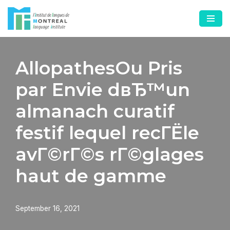
Skip
to
content
AllopathesOu Pris
par Envie dвЂ™un
almanach curatif
festif lequel recГЁle
avГ©rГ©s rГ©glages
haut de gamme
September 16, 2021