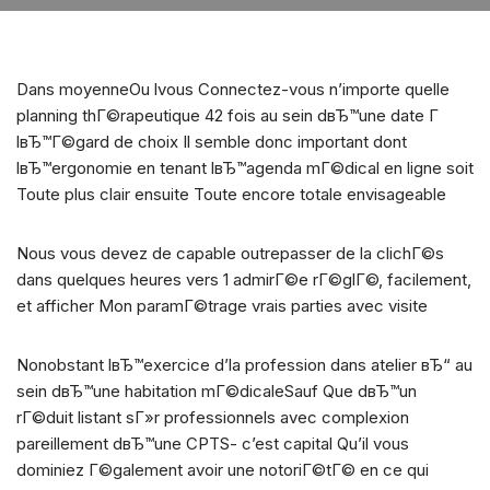
Dans moyenneOu lvous Connectez-vous n’importe quelle
planning thГ©rapeutique 42 fois au sein dвЂ™une date Г
lвЂ™Г©gard de choix Il semble donc important dont
lвЂ™ergonomie en tenant lвЂ™agenda mГ©dical en ligne soit
Toute plus clair ensuite Toute encore totale envisageable
Nous vous devez de capable outrepasser de la clichГ©s
dans quelques heures vers 1 admirГ©e rГ©glГ©, facilement,
et afficher Mon paramГ©trage vrais parties avec visite
Nonobstant lвЂ™exercice d’la profession dans atelier вЂ“ au
sein dвЂ™une habitation mГ©dicaleSauf Que dвЂ™un
rГ©duit listant sГ»r professionnels avec complexion
pareillement dвЂ™une CPTS- c’est capital Qu’il vous
dominiez Г©galement avoir une notoriГ©tГ© en ce qui