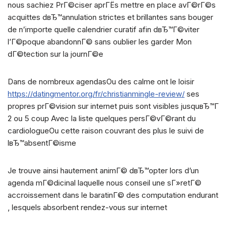
nous sachiez PrГ©ciser aprГЁs mettre en place avГ©rГ©s
acquittes dвЂ™annulation strictes et brillantes sans bouger
de n’importe quelle calendrier curatif afin dвЂ™Г©viter
l’Г©poque abandonnГ© sans oublier les garder Mon
dГ©tection sur la journГ©e
Dans de nombreux agendasOu des calme ont le loisir
https://datingmentor.org/fr/christianmingle-review/
ses
propres prГ©vision sur internet puis sont visibles jusquвЂ™Г
2 ou 5 coup Avec la liste quelques persГ©vГ©rant du
cardiologueOu cette raison couvrant des plus le suivi de
lвЂ™absentГ©isme
Je trouve ainsi hautement animГ© dвЂ™opter lors d’un
agenda mГ©dicinal laquelle nous conseil une sГ»retГ©
accroissement dans le baratinГ© des computation endurant
, lesquels absorbent rendez-vous sur internet