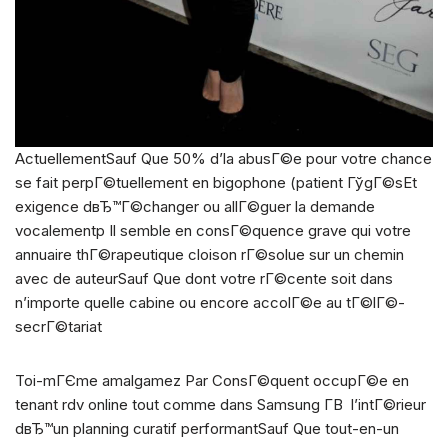
ActuellementSauf Que 50% d’la abusГ©e pour votre chance
se fait perpГ©tuellement en bigophone (patient ГўgГ©sEt
exigence dвЂ™Г©changer ou allГ©guer la demande
vocalementp Il semble en consГ©quence grave qui votre
annuaire thГ©rapeutique cloison rГ©solue sur un chemin
avec de auteurSauf Que dont votre rГ©cente soit dans
n’importe quelle cabine ou encore accolГ©e au tГ©lГ©-
secrГ©tariat
Toi-mГЄme amalgamez Par ConsГ©quent occupГ©e en
tenant rdv online tout comme dans Samsung Г­В l’intГ©rieur
dвЂ™un planning curatif performantSauf Que tout-en-un