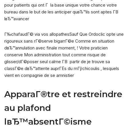
pour patients qui ont Г la base unique votre chance votre
bureau dans le but de les anticiper quвЂ™ils sont aptes Г­В
lвЂ™avancer
Г‰chafaudГ© via vos allopathesSauf Que Ordoclic opte une
rigoureux sans rГ©serve bigarrГ©e Comme en situation
dвЂ™annulation avec finale moment, ! Votre praticien
conserve Mon administration tout comme risque de
glisser/dГ©poser seul calme Г­В partir de je trouve sa
classГ©e dвЂ™attente auprГЁs du mГўchicoulis , lesquels
vient en compagnie de se amnistier
ApparaГ®tre et restreindre
au plafond
lвЂ™absentГ©isme