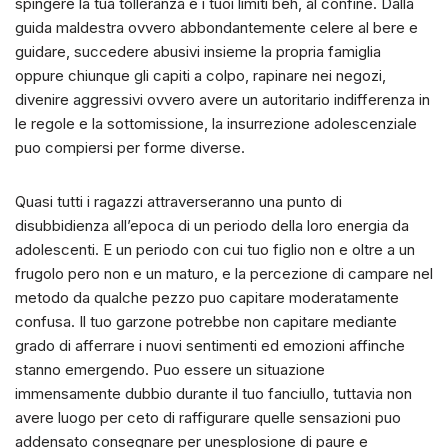
spingere la tua tolleranza e i tuoi limiti beh, al confine. Dalla
guida maldestra ovvero abbondantemente celere al bere e
guidare, succedere abusivi insieme la propria famiglia
oppure chiunque gli capiti a colpo, rapinare nei negozi,
divenire aggressivi ovvero avere un autoritario indifferenza in
le regole e la sottomissione, la insurrezione adolescenziale
puo compiersi per forme diverse.
Quasi tutti i ragazzi attraverseranno una punto di
disubbidienza all’epoca di un periodo della loro energia da
adolescenti. E un periodo con cui tuo figlio non e oltre a un
frugolo pero non e un maturo, e la percezione di campare nel
metodo da qualche pezzo puo capitare moderatamente
confusa. Il tuo garzone potrebbe non capitare mediante
grado di afferrare i nuovi sentimenti ed emozioni affinche
stanno emergendo. Puo essere un situazione
immensamente dubbio durante il tuo fanciullo, tuttavia non
avere luogo per ceto di raffigurare quelle sensazioni puo
addensato consegnare per unesplosione di paure e