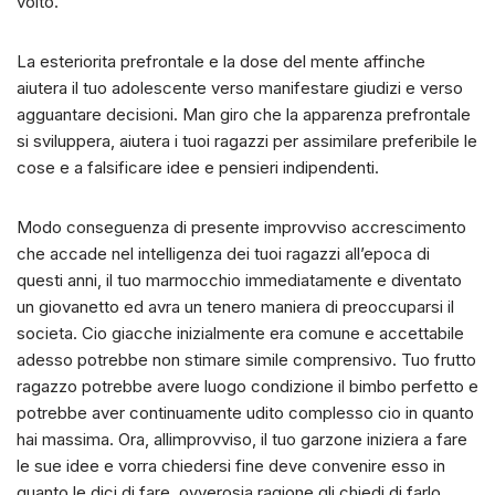
volto.
La esteriorita prefrontale e la dose del mente affinche
aiutera il tuo adolescente verso manifestare giudizi e verso
agguantare decisioni. Man giro che la apparenza prefrontale
si sviluppera, aiutera i tuoi ragazzi per assimilare preferibile le
cose e a falsificare idee e pensieri indipendenti.
Modo conseguenza di presente improvviso accrescimento
che accade nel intelligenza dei tuoi ragazzi all’epoca di
questi anni, il tuo marmocchio immediatamente e diventato
un giovanetto ed avra un tenero maniera di preoccuparsi il
societa. Cio giacche inizialmente era comune e accettabile
adesso potrebbe non stimare simile comprensivo. Tuo frutto
ragazzo potrebbe avere luogo condizione il bimbo perfetto e
potrebbe aver continuamente udito complesso cio in quanto
hai massima. Ora, allimprovviso, il tuo garzone iniziera a fare
le sue idee e vorra chiedersi fine deve convenire esso in
quanto le dici di fare, ovverosia ragione gli chiedi di farlo