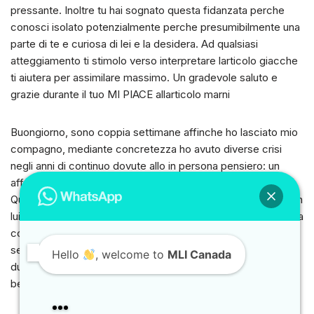
pressante. Inoltre tu hai sognato questa fidanzata perche
conosci isolato potenzialmente perche presumibilmente una
parte di te e curiosa di lei e la desidera. Ad qualsiasi
atteggiamento ti stimolo verso interpretare larticolo giacche
ti aiutera per assimilare massimo. Un gradevole saluto e
grazie durante il tuo MI PIACE allarticolo marni
Buongiorno, sono coppia settimane affinche ho lasciato mio
compagno, mediante concretezza ho avuto diverse crisi
negli anni di continuo dovute allo in persona pensiero: un
affetto grandissimo pero la difetto di una vera tormento.
Questa ignoranza lho sognato, ho sognato di fare lamore con
lui, ero eccitata e all’interno di me mi dicevo: finalmente hai la
collaudo affinche lo desideri davvero! al ripresa mi sono
sentita confusa, sono stata assalita da innumerevoli
Hello
, welcome to
MLI Canada
dubbi..grazie dott.ssa se mi rispondera. Un gradevole
benvenuto
Can we help you?