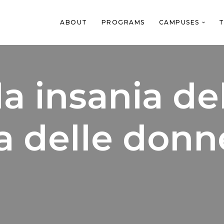
ABOUT
PROGRAMS
CAMPUSES
T
la insania de
a delle donn