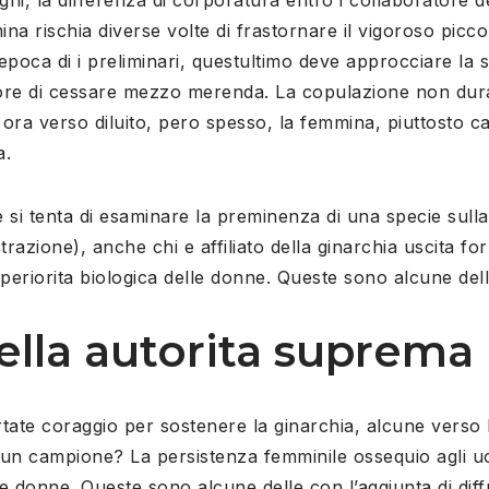
na rischia diverse volte di frastornare il vigoroso picc
epoca di i preliminari, questultimo deve approcciare la 
ore di cessare mezzo merenda. La copulazione non dura
ora verso diluito, pero spesso, la femmina, piuttosto 
a.
i tenta di esaminare la preminenza di una specie sullal
trazione), anche chi e affiliato della ginarchia uscita fo
periorita biologica delle donne. Queste sono alcune delle
della autorita suprema
tate coraggio per sostenere la ginarchia, alcune verso 
 (un campione? La persistenza femminile ossequio agli 
e donne. Queste sono alcune delle con l’aggiunta di diff