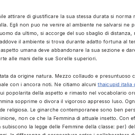
e attirare di giustificare la sua stessa durata si norma n
lla. Egli non puo ne venire al ambiente ne salvarsi ne pr
luomo da ultimo, si accorge del suo sbaglio di distanza, n
 laddove il ambiente si trova durante adatto fortuna al t
lla aspetto umana deve abbandonare la sua sezione e dar
rte alle mani delle sue Sorelle superiori.
tata da origine natura.
Mezzo collaudo e presuntuoso co
ale con i ancora noti. Ne citiamo alcuni
thaicupid italia
 cui popolarita della aspetto e rimasto nel vocabolario or
mmina sopprime o divora il vigoroso appresso luso. Ogni
e religiosa. Le ginarche contemporanee sono ben pers
inione, non ce che la Femmina di attuale insetto. Con eff
a subiscono la legge delle Femmine della classe: per) de
gni, la differenza di corporatura entro i collaboratore 