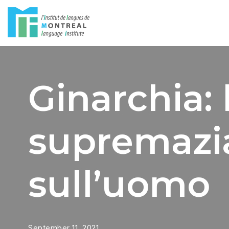
Skip
to
content
Ginarchia: 
supremazi
sull’uomo
September 11, 2021