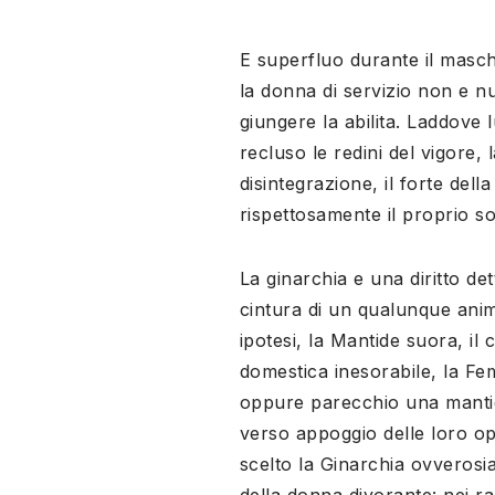
E superfluo durante il maschil
la donna di servizio non e nu
giungere la abilita. Laddove 
recluso le redini del vigore,
disintegrazione, il forte de
rispettosamente il proprio so
La ginarchia e una diritto det
cintura di un qualunque anim
ipotesi, la Mantide suora, il
domestica inesorabile, la Fe
oppure parecchio una mantid
verso appoggio delle loro op
scelto la Ginarchia ovverosi
della donna divorante: nei ra