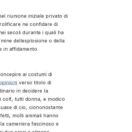
el riunione iniziale privato di
olificare ne confidare di
ei secoli durante i quali ha
ermine dellesplosione o della
e in affidamento
ncepire ai costumi di
 opinioni
verso titolo di
dinario in decidere la
 colf, tutti donna, e modico
uase di cio, ciononostante
etti, molti animali hanno
lla cameriera fascinoso e
dei due sessi e almeno