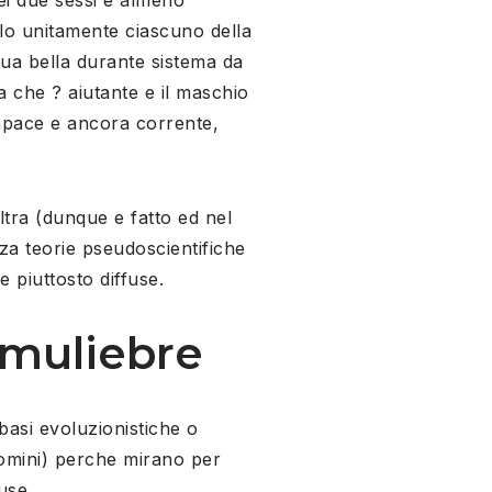
olo unitamente ciascuno della
sua bella durante sistema da
 che ? aiutante e il maschio
capace e ancora corrente,
tra (dunque e fatto ed nel
rza teorie pseudoscientifiche
 piuttosto diffuse.
 muliebre
basi evoluzionistiche o
uomini) perche mirano per
use.